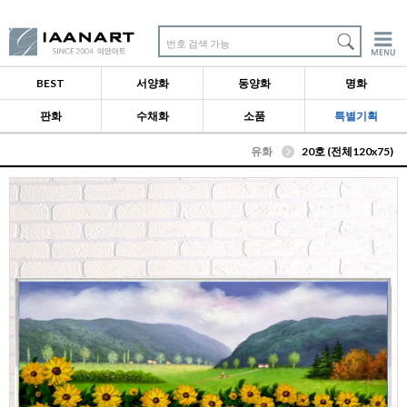
번호 검색 가능
BEST
서양화
동양화
명화
판화
수채화
소품
특별기획
유화
20호 (전체120x75)