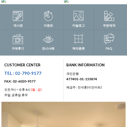
게시판
이벤트
카달로그
주문제작
구매후기
전시사례
액자종류
FAQ
CUSTOMER CENTER
BANK INFORMATION
TEL : 02-790-9177
국민은행
477401-01-153874
FAX : 02-6020-9577
예금주 : 진석훈(이안아트)
오전 9시 ~ 오후 6시
(월 - 금)
주말, 공휴일 휴무