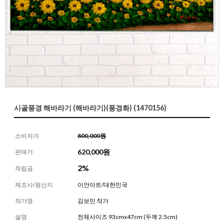
시골풍경 해바라기 (해바라기)(풍경화) (1470156)
소비자가
800,000원
620,000
원
판매가
2%
적립금
제조사/원산지
이안아트/대한민국
작가명
김보민 작가
설명
전체사이즈 93cmx47cm (두께 2.5cm)