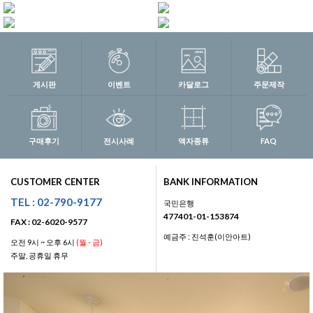
게시판
이벤트
카달로그
주문제작
구매후기
전시사례
액자종류
FAQ
CUSTOMER CENTER
BANK INFORMATION
TEL : 02-790-9177
국민은행
477401-01-153874
FAX : 02-6020-9577
예금주 : 진석훈(이안아트)
오전 9시 ~ 오후 6시
(월 - 금)
주말, 공휴일 휴무