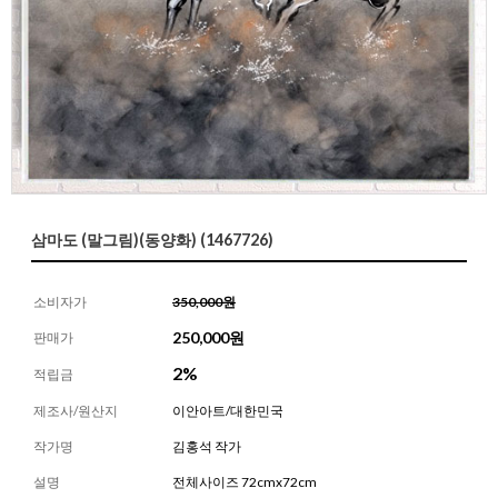
삼마도 (말그림)(동양화) (1467726)
소비자가
350,000원
250,000
원
판매가
2%
적립금
제조사/원산지
이안아트/대한민국
작가명
김홍석 작가
설명
전체사이즈 72cmx72cm