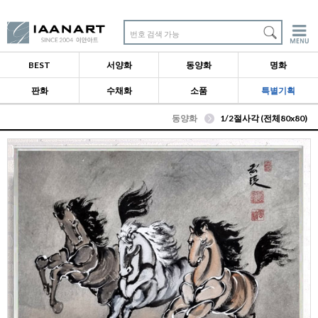
번호 검색 가능
BEST
서양화
동양화
명화
판화
수채화
소품
특별기획
동양화
1/2절사각 (전체80x80)