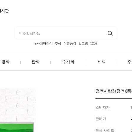
게시판
ex>해바라기
추상
여름풍경
말그림
1202
명화
판화
수채화
ETC
주
청맥사랑3 (청맥)(풍경
소비자가
판매가
작품 사이즈