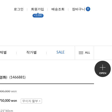
0
로그인
회원가입
배송조회
장바구니
+3,000
제별
작가별
SALE
ALL
화) (1466881)
800,000
won
750,000 won
무이자 할부 >
121*60cm