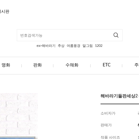
게시판
ex>해바라기
추상
여름풍경
말그림
1202
명화
판화
수채화
ETC
주
해바라기들판세상2 (해
소비자가
판매가
작품 사이즈