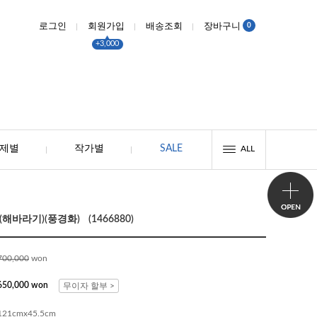
0
로그인
회원가입
배송조회
장바구니
+3,000
제별
작가별
SALE
ALL
바라기)(풍경화) (1466880)
700,000
won
650,000 won
무이자 할부 >
121cmx45.5cm