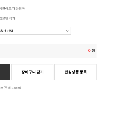
이안아트/대한민국
김보민 작가
0
원
기
장바구니 담기
관심상품 등록
 (두께 2.5cm)