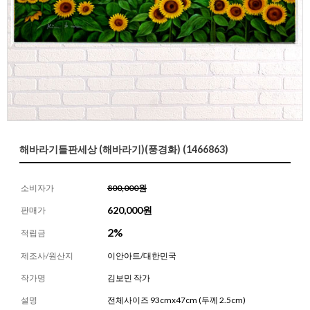
해바라기들판세상 (해바라기)(풍경화) (1466863)
소비자가
800,000원
620,000
원
판매가
2%
적립금
제조사/원산지
이안아트/대한민국
작가명
김보민 작가
설명
전체사이즈 93cmx47cm (두께 2.5cm)