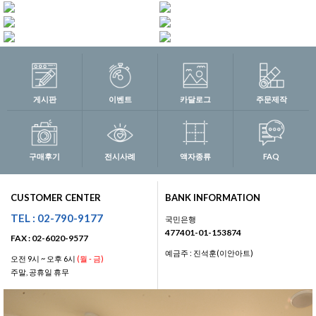
게시판
이벤트
카달로그
주문제작
구매후기
전시사례
액자종류
FAQ
CUSTOMER CENTER
BANK INFORMATION
TEL : 02-790-9177
국민은행
477401-01-153874
FAX : 02-6020-9577
예금주 : 진석훈(이안아트)
오전 9시 ~ 오후 6시
(월 - 금)
주말, 공휴일 휴무