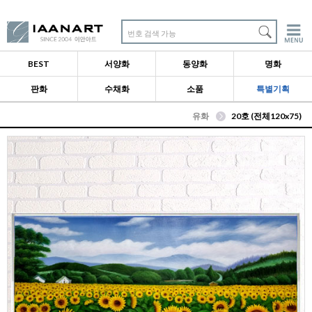
번호 검색 가능
BEST
서양화
동양화
명화
판화
수채화
소품
특별기획
유화
20호 (전체120x75)