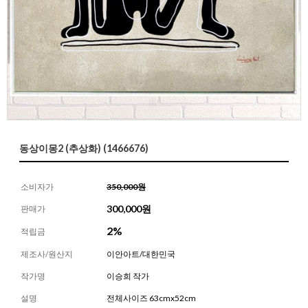
동상이몽2 (추상화) (1466676)
소비자가
350,000원
300,000
원
판매가
2%
적립금
제조사/원산지
이안아트/대한민국
작가명
이승희 작가
설명
전체사이즈 63cmx52cm