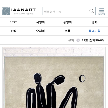
번호 검색 가능
BEST
서양화
동양화
명화
판화
수채화
소품
특별기획
유화
12호 (전체90x80)