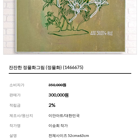
잔잔한 정물화그림 (정물화) (1466675)
소비자가
350,000원
300,000
원
판매가
2%
적립금
제조사/원산지
이안아트/대한민국
작가명
이승희 작가
설명
전체사이즈 52cmx63cm