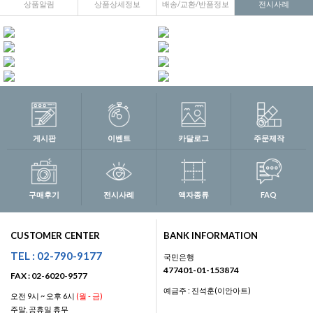
상품알림
상품상세정보
배송/교환/반품정보
전시사례
게시판
이벤트
카달로그
주문제작
구매후기
전시사례
액자종류
FAQ
CUSTOMER CENTER
BANK INFORMATION
TEL : 02-790-9177
국민은행
477401-01-153874
FAX : 02-6020-9577
예금주 : 진석훈(이안아트)
오전 9시 ~ 오후 6시
(월 - 금)
주말, 공휴일 휴무