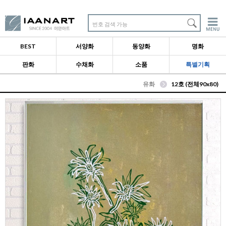
번호 검색 가능
BEST
서양화
동양화
명화
판화
수채화
소품
특별기획
유화
12호 (전체90x80)