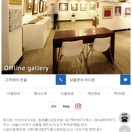
고객센터 연결
상품문의 게시판
이용안내
|
회사소개
|
이용약관
|
개인정보
|
PC버젼
취급방침
회사명 : 이안아트
|
대표 :
진석훈
|
대표전화 : 02-790-9177
|
팩스 : 02-6020-9577
|
주소 : 서울시 마포구 대흥동 330-2 ( 마포구 독막로38길 22 )
|
사업자등록번호 : 106-08-20237
|
통신판매업 신고 : 마포구청 0231 호
|