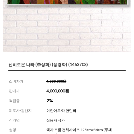
신비로운 나라 (추상화) (풍경화) (1463708)
소비자가
4,000,000원
4,000,000
원
판매가
2%
적립금
제조사/원산지
이안아트/대한민국
작가명
신용자 작가
설명
액자 포함 전체사이즈 125cmx34cm (두께