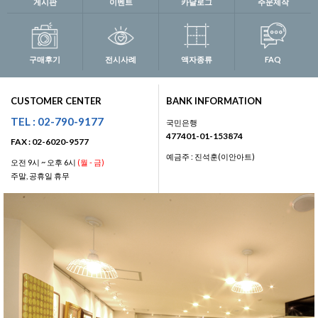
게시판
이벤트
카달로그
주문제작
구매후기
전시사례
액자종류
FAQ
CUSTOMER CENTER
BANK INFORMATION
TEL : 02-790-9177
국민은행
477401-01-153874
FAX : 02-6020-9577
예금주 : 진석훈(이안아트)
오전 9시 ~ 오후 6시
(월 - 금)
주말, 공휴일 휴무