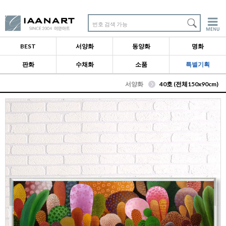
번호 검색 가능
BEST
서양화
동양화
명화
판화
수채화
소품
특별기획
서양화
40호 (전체150x90cm)