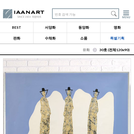
번호 검색 가능
BEST
서양화
동양화
명화
판화
수채화
소품
특별기획
유화
30호 (전체120x90)