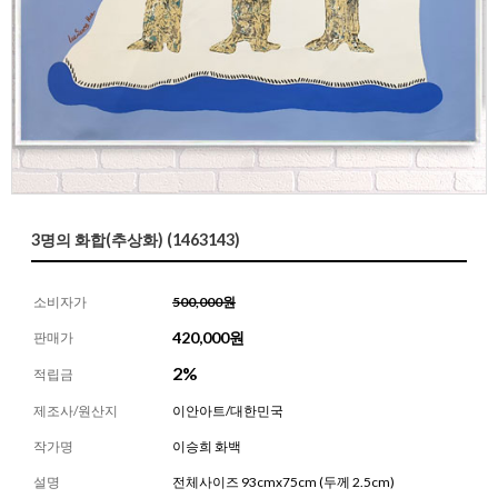
3명의 화합(추상화) (1463143)
소비자가
500,000원
420,000
원
판매가
2%
적립금
제조사/원산지
이안아트/대한민국
작가명
이승희 화백
설명
전체사이즈 93cmx75cm (두께 2.5cm)