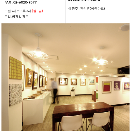
FAX : 02-6020-9577
예금주 : 진석훈(이안아트)
오전 9시 ~ 오후 6시
(월 - 금)
주말, 공휴일 휴무