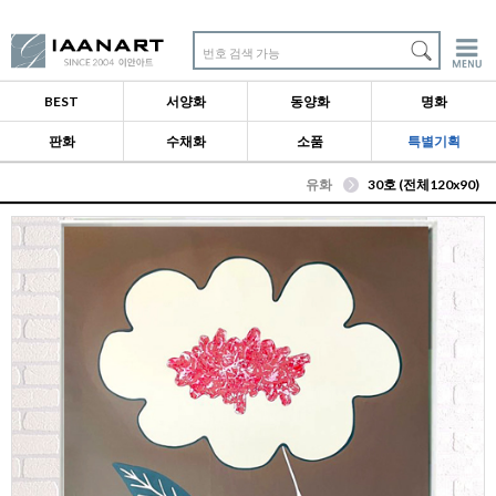
번호 검색 가능
BEST
서양화
동양화
명화
판화
수채화
소품
특별기획
유화
30호 (전체120x90)