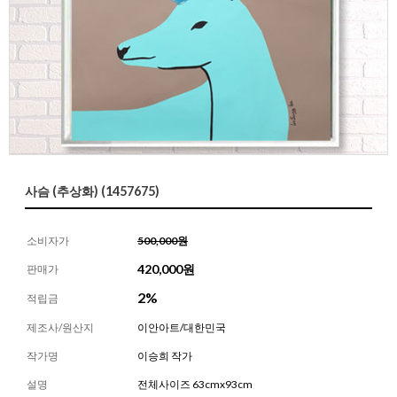
사슴 (추상화) (1457675)
소비자가
500,000원
420,000
원
판매가
2%
적립금
제조사/원산지
이안아트/대한민국
작가명
이승희 작가
설명
전체사이즈 63cmx93cm