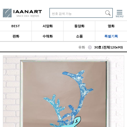
번호 검색 가능
BEST
서양화
동양화
명화
판화
수채화
소품
특별기획
유화
30호 (전체120x90)