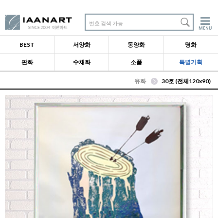
번호 검색 가능
BEST
서양화
동양화
명화
판화
수채화
소품
특별기획
유화
30호 (전체120x90)