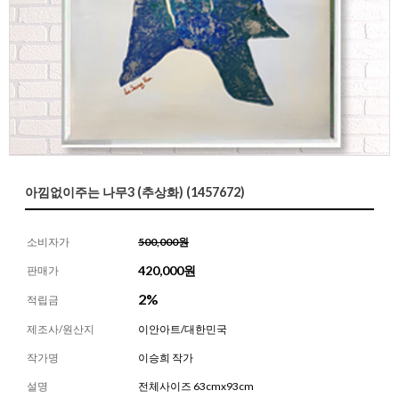
아낌없이주는 나무3 (추상화) (1457672)
소비자가
500,000원
420,000
원
판매가
2%
적립금
제조사/원산지
이안아트/대한민국
작가명
이승희 작가
설명
전체사이즈 63cmx93cm