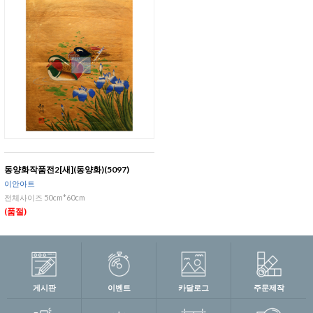
동양화작품전2[새](동양화)(5097)
이안아트
전체사이즈 50cm*60cm
(품절)
게시판
이벤트
카달로그
주문제작