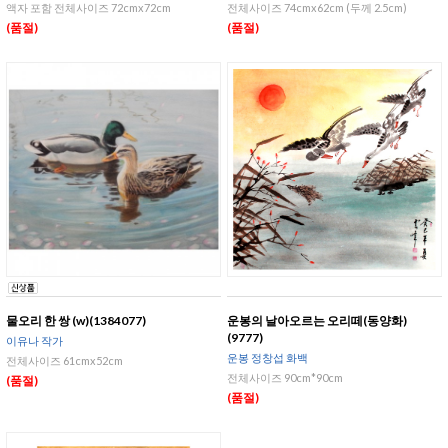
액자 포함 전체사이즈 72cmx72cm
전체사이즈 74cmx62cm (두께 2.5cm)
(품절)
(품절)
물오리 한 쌍 (w)(1384077)
운봉의 날아오르는 오리떼(동양화)
(9777)
이유나 작가
운봉 정창섭 화백
전체사이즈 61cmx52cm
전체사이즈 90cm*90cm
(품절)
(품절)