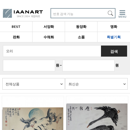
번호 검색 가능
BEST
서양화
동양화
명화
판화
수채화
소품
특별기획
검색
원 ~
원