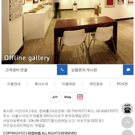
고객센터 연결
상품문의 게시판
이용안내
|
회사소개
|
이용약관
|
개인정보
|
PC버젼
취급방침
회사명 : 이안아트
|
대표 :
진석훈
|
대표전화 : 02-790-9177
|
팩스 : 02-6020-9577
|
주소 : 서울시 마포구 대흥동 330-2 ( 마포구 독막로38길 22 )
|
사업자등록번호 : 106-08-20237
|
통신판매업 신고 : 마포구청 0231 호
|
개인정보관리책임자 : 박범일
COPYRIGHT(C)
이안아트
ALL RIGHTS RESERVED.